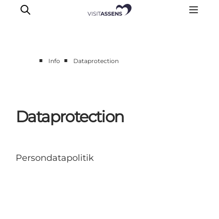
■
■
Info
Dataprotection
Accommodation
Experiences
Eat & drink
Dataprotection
Events
Opening hours
Persondatapolitik